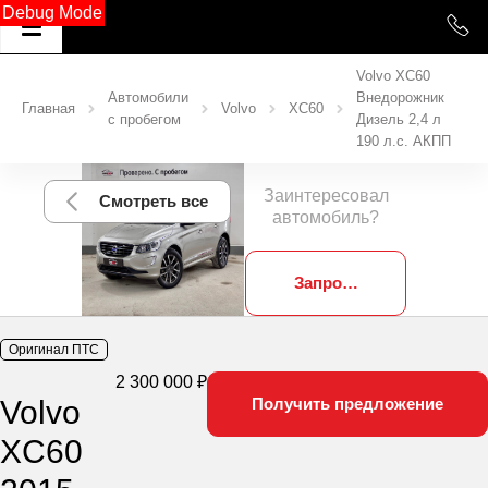
Debug Mode
Volvo XC60
Автомобили
Внедорожник
Главная
Volvo
XC60
с пробегом
Дизель 2,4 л
190 л.с. АКПП
Заинтересовал
Смотреть все
автомобиль?
Запросить фотографии
Оригинал ПТС
2 300 000 ₽
Volvo
Получить предложение
XC60