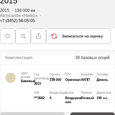
2015
2015
·
138 000 км
·
Автосалон «Никко»
·
+7 (3452) 56-05-05
Записаться на оценку
Комплектация
38 базовых опций
Цвет
Год
Пробег
ПТС
Коробка
Топливо
кузова
производства
138 000
Оригинал
АКПП
Дизель
Бежевый
2015
VIN
Владельцы
Кузов
Привод
Двигатель
***2682
4
Внедорож­
Полный
190 л.с.
ник