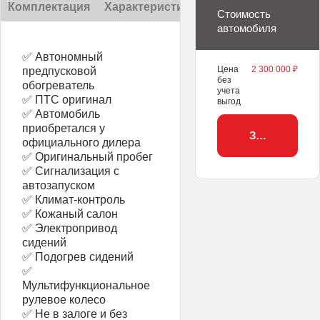
Комплектация
Характеристики
Описание
Стоимость
автомобиля
✅ Автономный
Цена
2 300 000 ₽
предпусковой
без
обогреватель
учета
✅ ПТС оригинал
выгод
✅ Автомобиль
приобретался у
Забронирова
официального дилера
✅ Оригинальный пробег
✅ Сигнализация с
автозапуском
✅ Климат-контроль
✅ Кожаный салон
✅ Электропривод
сидений
✅ Подогрев сидений
✅
Мультифункциональное
рулевое колесо
✅ Не в залоге и без