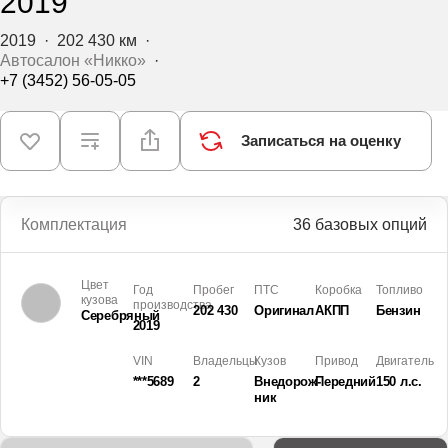
2019
2019
·
202 430 км
·
Автосалон «Никко»
·
+7 (3452) 56-05-05
Записаться на оценку
Комплектация
36 базовых опций
Цвет
Год
Пробег
ПТС
Коробка
Топливо
кузова
производства
202 430
Оригинал
АКПП
Бензин
Серебряный
2019
VIN
Владельцы
Кузов
Привод
Двигатель
***5689
2
Внедорож­
Передний
150 л.с.
ник