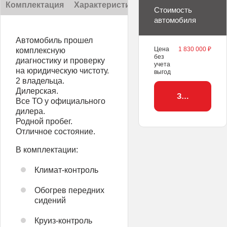
Комплектация
Характеристики
Описание
Стоимость
автомобиля
Автомобиль прошел
Цена
1 830 000 ₽
комплексную
без
диагностику и проверку
учета
на юридическую чистоту.
выгод
2 владельца.
Дилерская.
Забронирова
Все ТО у официального
дилера.
Родной пробег.
Отличное состояние.
В комплектации:
Климат-контроль
Обогрев передних
сидений
Круиз-контроль