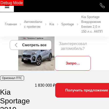
Debug Mode
Kia Sportage
Автомобили
Внедорожник
Главная
Kia
Sportage
с пробегом
Бензин 2,0 л
150 л.с. АКПП
Заинтересовал
Смотреть все
автомобиль?
Запросить фотографии
Оригинал ПТС
1 830 000 ₽
Kia
Получить предложение
Sportage