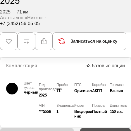
2025
2025
·
71 км
·
Автосалон «Никко»
·
+7 (3452) 56-05-05
Записаться на оценку
Комплектация
53 базовые опции
Цвет
Год
Пробег
ПТС
Коробка
Топливо
кузова
производства
71
Оригинал
АКПП
Бензин
Черный
2025
VIN
Владельцы
Кузов
Привод
Двигатель
***5556
1
Внедорож­
Полный
150 л.с.
ник