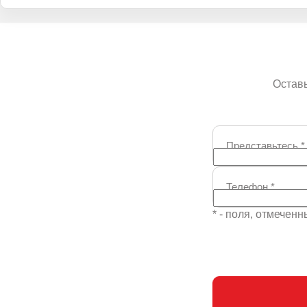
Оставь
Представьтесь
*
Телефон
*
* - поля, отмечен