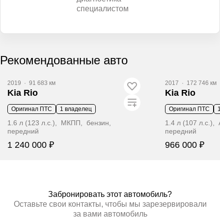
специалистом
Рекомендованные авто
2019
·
91 683 км
2017
·
172 746 км
Kia Rio
Kia Rio
Оригинал ПТС
1 владелец
Оригинал ПТС
1.6 л (123 л.с.), МКПП, бензин,
1.4 л (107 л.с.)
передний
передний
1 240 000 ₽
966 000 ₽
Забронировать
Заб
Забронировать этот автомобиль?
Оставьте свои контакты, чтобы мы зарезервировали
за вами автомобиль