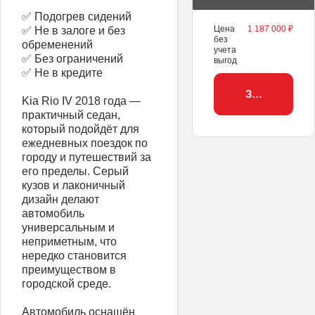
✅ Подогрев сидений
Цена
1 187 000 ₽
✅ Не в залоге и без
без
обременений
учета
✅ Без ограничений
выгод
✅ Не в кредите
Забронирова
Kia Rio IV 2018 года —
практичный седан,
который подойдёт для
ежедневных поездок по
городу и путешествий за
его пределы. Серый
кузов и лаконичный
дизайн делают
автомобиль
универсальным и
неприметным, что
нередко становится
преимуществом в
городской среде.
Автомобиль оснащён