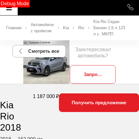
Debug Mode
Kia Rio Седан
Автомобили
Главная
Kia
Rio
Бензин 1,6 л 123
с пробегом
л.с. МКПП
Заинтересовал
Смотреть все
автомобиль?
Запросить фотографии
1 187 000 ₽
Kia
Получить предложение
Rio
2018