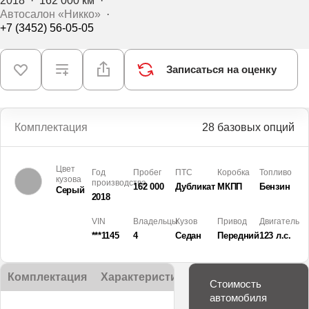
2018
·
162 000 км
·
Автосалон «Никко»
·
+7 (3452) 56-05-05
Записаться на оценку
Комплектация
28 базовых опций
Цвет
Год
Пробег
ПТС
Коробка
Топливо
кузова
производства
162 000
Дубликат
МКПП
Бензин
Серый
2018
VIN
Владельцы
Кузов
Привод
Двигатель
***1145
4
Седан
Передний
123 л.с.
Комплектация
Характеристики
Описание
Стоимость
автомобиля