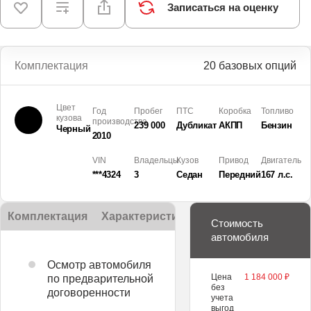
Записаться на оценку
Комплектация
20 базовых опций
Цвет
Год
Пробег
ПТС
Коробка
Топливо
кузова
производства
239 000
Дубликат
АКПП
Бензин
Черный
2010
VIN
Владельцы
Кузов
Привод
Двигатель
***4324
3
Седан
Передний
167 л.с.
Комплектация
Характеристики
Описание
Стоимость
автомобиля
Осмотр автомобиля
Цена
1 184 000 ₽
по предварительной
без
договоренности
учета
выгод