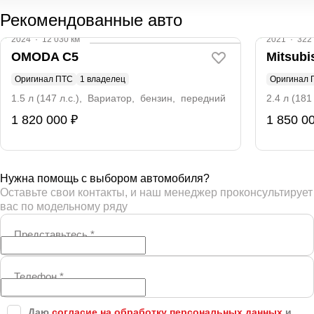
Рекомендованные авто
2024
·
12 030 км
2021
·
322 
OMODA C5
Mitsubi
Оригинал ПТС
1 владелец
Оригинал 
1.5 л (147 л.с.), Вариатор, бензин, передний
2.4 л (18
1 820 000 ₽
1 850 0
Нужна помощь с выбором автомобиля?
Оставьте свои контакты, и наш менеджер проконсультирует
вас по модельному ряду
Представьтесь
*
Телефон
*
Даю
согласие на обработку персональных данных
и