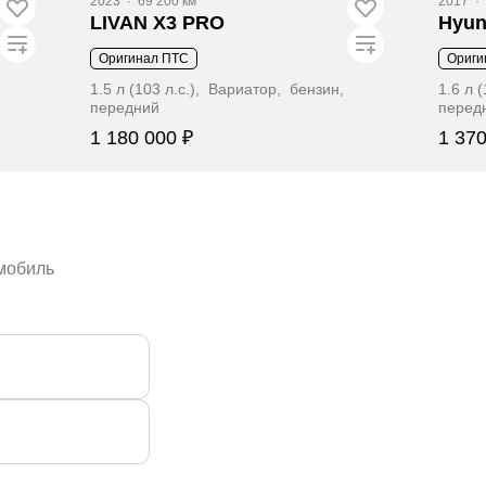
2023
·
69 200 км
2017
·
LIVAN X3 PRO
Hyun
Оригинал ПТС
Ориги
1.5 л (103 л.с.), Вариатор, бензин,
1.6 л 
передний
перед
1 180 000 ₽
1 370
Забронировать
омобиль