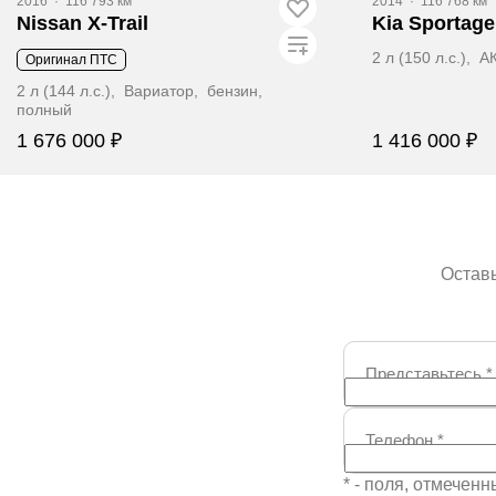
2016
·
116 793 км
2014
·
116 768 км
Nissan X-Trail
Kia Sportage
2 л (150 л.с.),
Оригинал ПТС
2 л (144 л.с.), Вариатор, бензин,
полный
1 676 000 ₽
1 416 000 ₽
Забронировать
Заб
Оставь
Представьтесь
*
Телефон
*
* - поля, отмечен