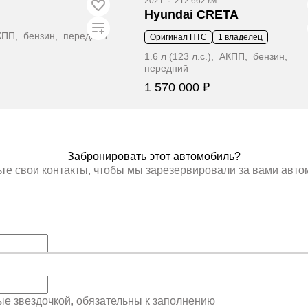
2021
·
212 662 км
Hyundai CRETA
 АКПП, бензин, передний
Оригинал ПТС
1 владелец
1.6 л (123 л.с.), АКПП, бензин,
передний
1 570 000 ₽
ронировать
Забронировать
Забронировать этот автомобиль?
те свои контакты, чтобы мы зарезервировали за вами авт
ные звездочкой, обязательны к заполнению