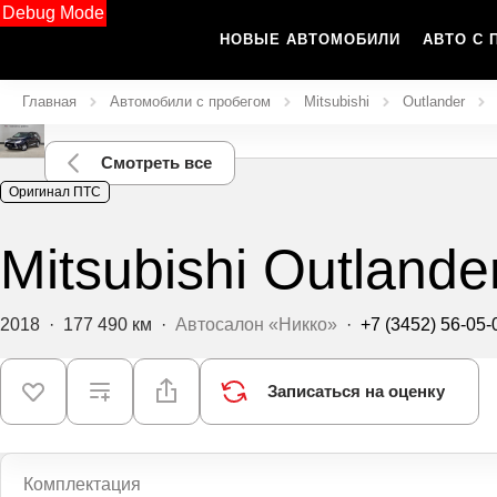
Debug Mode
НОВЫЕ АВТОМОБИЛИ
АВТО С 
Главная
Автомобили с пробегом
Mitsubishi
Outlander
Смотреть все
Оригинал ПТС
Mitsubishi Outlande
2018
·
177 490 км
·
Автосалон «Никко»
·
+7 (3452) 56-05-
Записаться на оценку
Комплектация