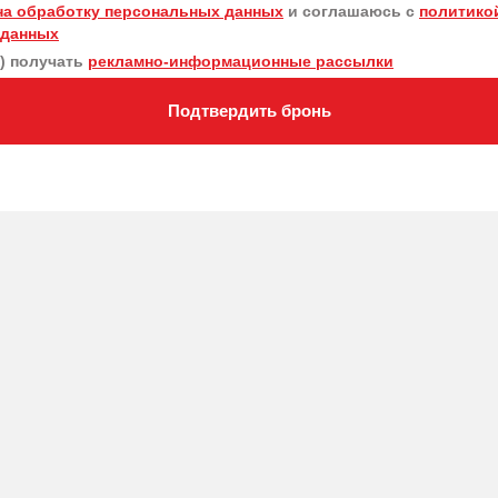
на обработку персональных данных
и соглашаюсь с
политико
 данных
а) получать
рекламно-информационные рассылки
Подтвердить бронь