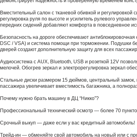
демонстрирует надёжность и проверенную временем конст
Вместительный салон с тканевой обивкой и регулировкой 
регулировка руля по высоте и усилитель рулевого управл
передних сидений добавляют комфорта в повседневное ис
Безопасность на дороге обеспечивают антиблокировочная с
DSC / VSA) и система помощи при торможении. Подушки бе
дверей создают дополнительную защиту для всех пассажир
Аудиосистема с AUX, Bluetooth, USB и розеткой 12V позв
мелочей. Обогрев зеркал и электрорегулировка зеркал обе
Стальные диски размером 15 дюймов, центральный замок,
пассажира увеличивает вместимость багажника, а полнораз
Почему нужно брать машину в ДЦ “Никко”?
Профессиональный технический осмотр — более 70 пункто
Срочный выкуп — даже если у вас кредитный автомобиль!
Трейд-ин — обменяйте свой автомобиль на новый или с про