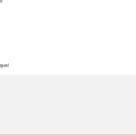
!
дня!