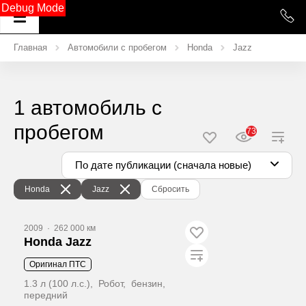
Debug Mode
Главная
Автомобили с пробегом
Honda
Jazz
1 автомобиль с
пробегом
73
По дате публикации (сначала новые)
Honda
Jazz
Сбросить
2009
·
262 000 км
Honda Jazz
Оригинал ПТС
1.3 л (100 л.с.), Робот, бензин,
передний