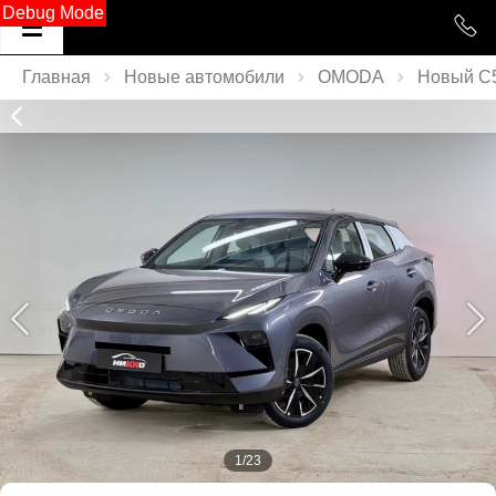
Debug Mode
Главная
Новые автомобили
OMODA
Новый C
1/23