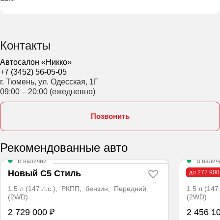
Контакты
Автосалон «Никко»
+7 (3452) 56-05-05
г. Тюмень, ул. Одесская, 1Г
09:00 – 20:00 (ежедневно)
Позвонить
Рекомендованные авто
В наличии
В налич
Новый C5 Стиль
Новый 
до 272 900
1.5 л (147 л.с.), РКПП, бензин, Передний
1.5 л (14
(2WD)
(2WD)
2 729 000 ₽
2 456 1