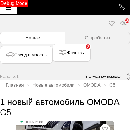
Debug Mode
16
Новые
С пробегом
2
Фильтры
Бренд и модель
Найдено: 1
 В случайном порядке 
Главная
Новые автомобили
OMODA
C5
1 новый автомобиль OMODA
C5
В наличии
C5 Стиль