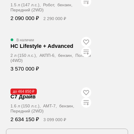
1.5 л (147 л.с.), Робот, бензин,
Передний (2WD)
2 090 000 ₽
2 290 000 ₽
Забронировать
В наличии
HC Lifestyle + Advanced
2 л (150 л.с.), АКПП-6, бензин, Полный
(4WD)
3 570 000 ₽
Забронировать
В наличии
до 464 850 ₽
C7 Драйв
1.6 л (150 л.с.), AMT-7, бензин,
Передний (2WD)
2 634 150 ₽
3 099 000 ₽
Забронировать