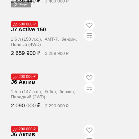
2 636 440 ₽
3 469 000 ₽
Видео
Забронировать
В наличии
до 600 000 ₽
J7 Active 150
1.6 л (150 л.с.), AMT-7, бензин,
Полный (4WD)
2 659 900 ₽
3 259 900 ₽
Забронировать
В наличии
до 200 000 ₽
J6 Актив
1.5 л (147 л.с.), Робот, бензин,
Передний (2WD)
2 090 000 ₽
2 290 000 ₽
Забронировать
В наличии
до 200 000 ₽
J6 Актив